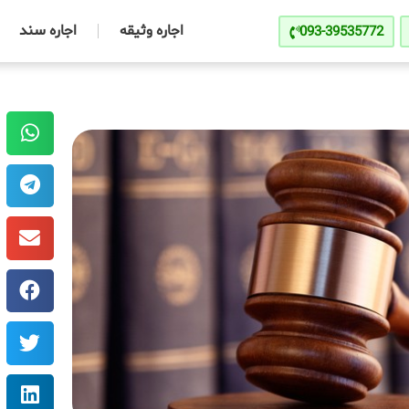
اجاره وثیقه
اجاره سند
093-39535772