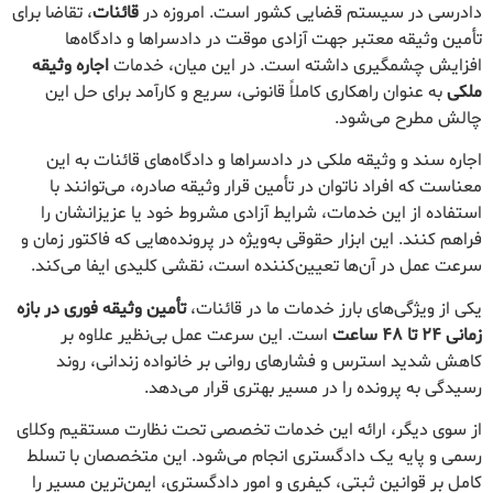
دادرسی در سیستم قضایی کشور است. امروزه در
قائنات
، تقاضا برای
تأمین وثیقه معتبر جهت آزادی موقت در دادسراها و دادگاه‌ها
افزایش چشمگیری داشته است. در این میان، خدمات
اجاره وثیقه
ملکی
به عنوان راهکاری کاملاً قانونی، سریع و کارآمد برای حل این
چالش مطرح می‌شود.
اجاره سند و وثیقه ملکی در دادسراها و دادگاه‌های قائنات به این
معناست که افراد ناتوان در تأمین قرار وثیقه صادره، می‌توانند با
استفاده از این خدمات، شرایط آزادی مشروط خود یا عزیزانشان را
فراهم کنند. این ابزار حقوقی به‌ویژه در پرونده‌هایی که فاکتور زمان و
سرعت عمل در آن‌ها تعیین‌کننده است، نقشی کلیدی ایفا می‌کند.
یکی از ویژگی‌های بارز خدمات ما در قائنات،
تأمین وثیقه فوری در بازه
زمانی ۲۴ تا ۴۸ ساعت
است. این سرعت عمل بی‌نظیر علاوه بر
کاهش شدید استرس و فشارهای روانی بر خانواده زندانی، روند
رسیدگی به پرونده را در مسیر بهتری قرار می‌دهد.
از سوی دیگر، ارائه این خدمات تخصصی تحت نظارت مستقیم وکلای
رسمی و پایه یک دادگستری انجام می‌شود. این متخصصان با تسلط
کامل بر قوانین ثبتی، کیفری و امور دادگستری، ایمن‌ترین مسیر را