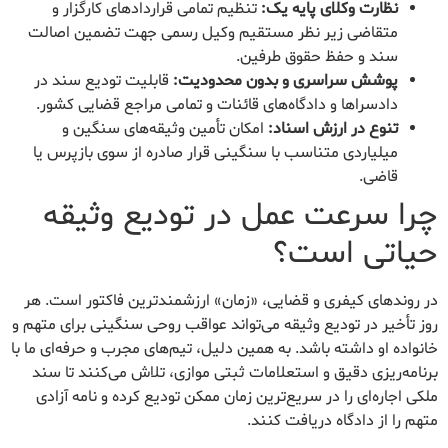
نظارت وکلای پایه یک:
تنظیم تمامی قراردادهای کارگزار و
متقاضی زیر نظر مستقیم وکیل رسمی جهت تضمین اصالت
سند و حفظ حقوق طرفین.
پوشش سراسری و بدون محدودیت:
قابلیت تودیع سند در
دادسراها و دادگاه‌های قائنات و تمامی مراجع قضایی کشور.
تنوع در ارزش اسناد:
امکان تأمین وثیقه‌های سنگین و
میلیاردی متناسب با سنگینی قرار صادره از سوی بازپرس یا
قاضی.
چرا سرعت عمل در تودیع وثیقه
حیاتی است؟
در روندهای کیفری و قضایی، «زمان» ارزشمندترین فاکتور است. هر
روز تأخیر در تودیع وثیقه می‌تواند عواقب روحی سنگینی برای متهم و
خانواده او داشته باشد. به همین دلیل، تیم‌های مجرب و حرفه‌ای ما با
برنامه‌ریزی دقیق و استعلامات ثبتی موازی، تلاش می‌کنند تا سند
ملکی اجاره‌ای را در سریع‌ترین زمان ممکن تودیع کرده و نامه آزادی
متهم را از دادگاه دریافت کنند.