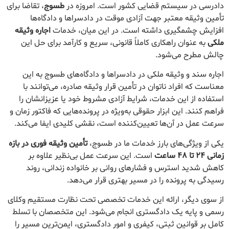
دادرسی در سیستم قضایی کشور است. امروزه در
طسوج
، تقاضا برای
تأمین وثیقه معتبر جهت آزادی موقت در دادسراها و دادگاه‌ها
افزایش چشمگیری داشته است. در این میان، خدمات
اجاره وثیقه
ملکی
به عنوان راهکاری کاملاً قانونی، سریع و کارآمد برای حل این
چالش مطرح می‌شود.
اجاره سند و وثیقه ملکی در دادسراها و دادگاه‌های طسوج به این
معناست که افراد ناتوان در تأمین قرار وثیقه صادره، می‌توانند با
استفاده از این خدمات، شرایط آزادی مشروط خود یا عزیزانشان را
فراهم کنند. این ابزار حقوقی به‌ویژه در پرونده‌هایی که فاکتور زمان و
سرعت عمل در آن‌ها تعیین‌کننده است، نقشی کلیدی ایفا می‌کند.
یکی از ویژگی‌های بارز خدمات ما در طسوج،
تأمین وثیقه فوری در بازه
زمانی ۲۴ تا ۴۸ ساعت
است. این سرعت عمل بی‌نظیر علاوه بر
کاهش شدید استرس و فشارهای روانی بر خانواده زندانی، روند
رسیدگی به پرونده را در مسیر بهتری قرار می‌دهد.
از سوی دیگر، ارائه این خدمات تخصصی تحت نظارت مستقیم وکلای
رسمی و پایه یک دادگستری انجام می‌شود. این متخصصان با تسلط
کامل بر قوانین ثبتی، کیفری و امور دادگستری، ایمن‌ترین مسیر را