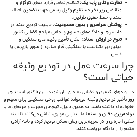
نظارت وکلای پایه یک:
تنظیم تمامی قراردادهای کارگزار و
متقاضی زیر نظر مستقیم وکیل رسمی جهت تضمین اصالت
سند و حفظ حقوق طرفین.
پوشش سراسری و بدون محدودیت:
قابلیت تودیع سند در
دادسراها و دادگاه‌های طسوج و تمامی مراجع قضایی کشور.
تنوع در ارزش اسناد:
امکان تأمین وثیقه‌های سنگین و
میلیاردی متناسب با سنگینی قرار صادره از سوی بازپرس یا
قاضی.
چرا سرعت عمل در تودیع وثیقه
حیاتی است؟
در روندهای کیفری و قضایی، «زمان» ارزشمندترین فاکتور است. هر
روز تأخیر در تودیع وثیقه می‌تواند عواقب روحی سنگینی برای متهم و
خانواده او داشته باشد. به همین دلیل، تیم‌های مجرب و حرفه‌ای ما با
برنامه‌ریزی دقیق و استعلامات ثبتی موازی، تلاش می‌کنند تا سند
ملکی اجاره‌ای را در سریع‌ترین زمان ممکن تودیع کرده و نامه آزادی
متهم را از دادگاه دریافت کنند.