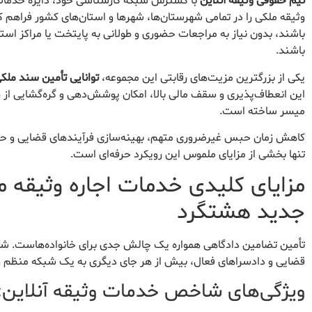
تیم حقوقی وثیقه آنلاین
با گسترش شبکه کارشناسی خود، دایره خدمات‌رس
وثیقه ملکی را در تمامی شهرستان‌ها، شهرها و استان‌های کشور فراهم کر
باشند، بدون نیاز به مراجعات حضوری و طولانی به پایتخت یا مراکز است
باشند.
یکی از بزرگترین مزیت‌های رقابتی این مجموعه،
توانایی تأمین سند ملکی اجاره‌ای از ۱ میلیارد توما
این انعطاف‌پذیری و سقف مالی بالا، امکان پوشش‌دهی و گره‌گشایی از
میسر ساخته است.
کاهش زمان حبس غیرضروری متهم، بهینه‌سازی فرآیندهای قضایی و حف
تنها بخشی از مزایای ملموس این رویکرد حرفه‌ای است.
مزایای کلیدی خدمات اجاره وثیقه م
جدید هشتگرد
تأمین تضامین دادگاهی همواره یک چالش جدی برای خانواده‌هاست. شهر
قضایی و دادسراهای فعال، بیش از هر جای دیگری به یک شبکه منظم و قاب
ویژگی‌های شاخص خدمات وثیقه آنلاین: