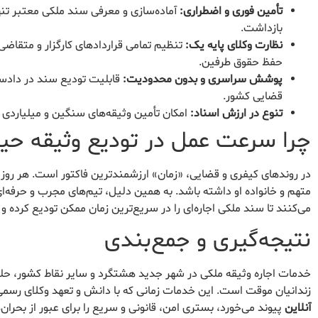
تأمین فوری و اضطراری:
بازداشت.
نظارت وکلای پایه یک:
تنظیم تمامی قراردادهای کارگزار و متق
حفظ حقوق طرفین.
پوشش سراسری و بدون محدودیت:
قابلیت تودیع سند در دادسر
قضایی کشور.
تنوع در ارزش اسناد:
امکان تأمین وثیقه‌های سنگین و میلیاردی 
چرا سرعت عمل در تودیع وثیقه حی
در روندهای کیفری و قضایی، «زمان» ارزشمندترین فاکتور است. هر روز 
متهم و خانواده او داشته باشد. به همین دلیل، تیم‌های مجرب و حرفه‌ای
می‌کنند تا سند ملکی اجاره‌ای را در سریع‌ترین زمان ممکن تودیع کرده و ن
نتیجه‌گیری و جمع‌بندی
خدمات اجاره وثیقه ملکی در شهر جدید هشتگرد و سایر نقاط کشور، حل
زندانیان موقت است. این خدمات زمانی که با دانش و تعهد وکلای رسم
آنلاین
پیوند می‌خورد، بستری امن، قانونی و سریع را برای عبور از بحران