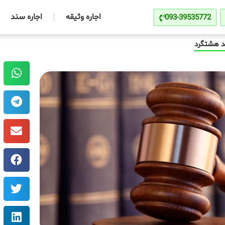
اجاره وثیقه
اجاره سند
093-39535772
د هشتگرد