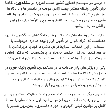
دادرسی در سیستم قضایی کشور است. امروزه در
سنگدوین
، تقاضا
برای تأمین وثیقه معتبر جهت آزادی موقت در دادسراها و دادگاه‌ها
افزایش چشمگیری داشته است. در این میان، خدمات
اجاره وثیقه
ملکی
به عنوان راهکاری کاملاً قانونی، سریع و کارآمد برای حل این
چالش مطرح می‌شود.
اجاره سند و وثیقه ملکی در دادسراها و دادگاه‌های سنگدوین به این
معناست که افراد ناتوان در تأمین قرار وثیقه صادره، می‌توانند با
استفاده از این خدمات، شرایط آزادی مشروط خود یا عزیزانشان را
فراهم کنند. این ابزار حقوقی به‌ویژه در پرونده‌هایی که فاکتور زمان و
سرعت عمل در آن‌ها تعیین‌کننده است، نقشی کلیدی ایفا می‌کند.
یکی از ویژگی‌های بارز خدمات ما در سنگدوین،
تأمین وثیقه فوری در
بازه زمانی ۲۴ تا ۴۸ ساعت
است. این سرعت عمل بی‌نظیر علاوه بر
کاهش شدید استرس و فشارهای روانی بر خانواده زندانی، روند
رسیدگی به پرونده را در مسیر بهتری قرار می‌دهد.
از سوی دیگر، ارائه این خدمات تخصصی تحت نظارت مستقیم وکلای
رسمی و پایه یک دادگستری انجام می‌شود. این متخصصان با تسلط
کامل بر قوانین ثبتی، کیفری و امور دادگستری، ایمن‌ترین مسیر را