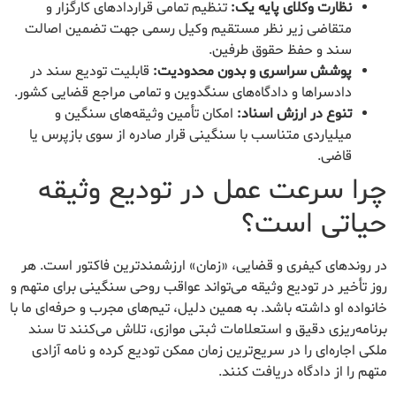
نظارت وکلای پایه یک:
تنظیم تمامی قراردادهای کارگزار و
متقاضی زیر نظر مستقیم وکیل رسمی جهت تضمین اصالت
سند و حفظ حقوق طرفین.
پوشش سراسری و بدون محدودیت:
قابلیت تودیع سند در
دادسراها و دادگاه‌های سنگدوین و تمامی مراجع قضایی کشور.
تنوع در ارزش اسناد:
امکان تأمین وثیقه‌های سنگین و
میلیاردی متناسب با سنگینی قرار صادره از سوی بازپرس یا
قاضی.
چرا سرعت عمل در تودیع وثیقه
حیاتی است؟
در روندهای کیفری و قضایی، «زمان» ارزشمندترین فاکتور است. هر
روز تأخیر در تودیع وثیقه می‌تواند عواقب روحی سنگینی برای متهم و
خانواده او داشته باشد. به همین دلیل، تیم‌های مجرب و حرفه‌ای ما با
برنامه‌ریزی دقیق و استعلامات ثبتی موازی، تلاش می‌کنند تا سند
ملکی اجاره‌ای را در سریع‌ترین زمان ممکن تودیع کرده و نامه آزادی
متهم را از دادگاه دریافت کنند.