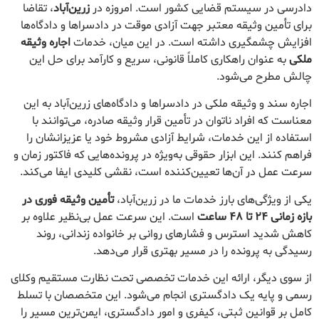
دادرسی در سیستم قضایی کشور است. امروزه در
زرین‌آباد
، تقاضا
برای تأمین وثیقه معتبر جهت آزادی موقت در دادسراها و دادگاه‌ها
افزایش چشمگیری داشته است. در این میان، خدمات
اجاره وثیقه
ملکی
به عنوان راهکاری کاملاً قانونی، سریع و کارآمد برای حل این
چالش مطرح می‌شود.
اجاره سند و وثیقه ملکی در دادسراها و دادگاه‌های زرین‌آباد به این
معناست که افراد ناتوان در تأمین قرار وثیقه صادره، می‌توانند با
استفاده از این خدمات، شرایط آزادی مشروط خود یا عزیزانشان را
فراهم کنند. این ابزار حقوقی به‌ویژه در پرونده‌هایی که فاکتور زمان و
سرعت عمل در آن‌ها تعیین‌کننده است، نقشی کلیدی ایفا می‌کند.
یکی از ویژگی‌های بارز خدمات ما در زرین‌آباد،
تأمین وثیقه فوری در
بازه زمانی ۲۴ تا ۴۸ ساعت
است. این سرعت عمل بی‌نظیر علاوه بر
کاهش شدید استرس و فشارهای روانی بر خانواده زندانی، روند
رسیدگی به پرونده را در مسیر بهتری قرار می‌دهد.
از سوی دیگر، ارائه این خدمات تخصصی تحت نظارت مستقیم وکلای
رسمی و پایه یک دادگستری انجام می‌شود. این متخصصان با تسلط
کامل بر قوانین ثبتی، کیفری و امور دادگستری، ایمن‌ترین مسیر را