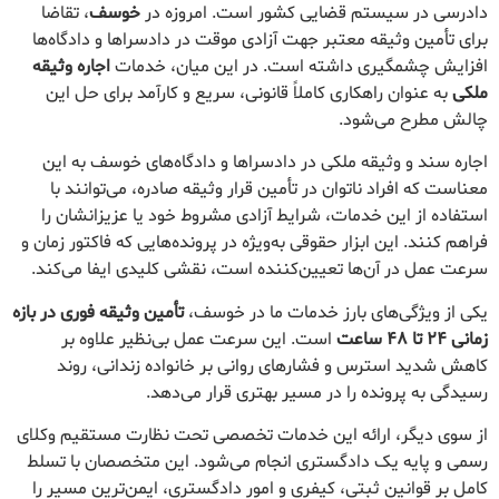
دادرسی در سیستم قضایی کشور است. امروزه در
خوسف
، تقاضا
برای تأمین وثیقه معتبر جهت آزادی موقت در دادسراها و دادگاه‌ها
افزایش چشمگیری داشته است. در این میان، خدمات
اجاره وثیقه
ملکی
به عنوان راهکاری کاملاً قانونی، سریع و کارآمد برای حل این
چالش مطرح می‌شود.
اجاره سند و وثیقه ملکی در دادسراها و دادگاه‌های خوسف به این
معناست که افراد ناتوان در تأمین قرار وثیقه صادره، می‌توانند با
استفاده از این خدمات، شرایط آزادی مشروط خود یا عزیزانشان را
فراهم کنند. این ابزار حقوقی به‌ویژه در پرونده‌هایی که فاکتور زمان و
سرعت عمل در آن‌ها تعیین‌کننده است، نقشی کلیدی ایفا می‌کند.
یکی از ویژگی‌های بارز خدمات ما در خوسف،
تأمین وثیقه فوری در بازه
زمانی ۲۴ تا ۴۸ ساعت
است. این سرعت عمل بی‌نظیر علاوه بر
کاهش شدید استرس و فشارهای روانی بر خانواده زندانی، روند
رسیدگی به پرونده را در مسیر بهتری قرار می‌دهد.
از سوی دیگر، ارائه این خدمات تخصصی تحت نظارت مستقیم وکلای
رسمی و پایه یک دادگستری انجام می‌شود. این متخصصان با تسلط
کامل بر قوانین ثبتی، کیفری و امور دادگستری، ایمن‌ترین مسیر را