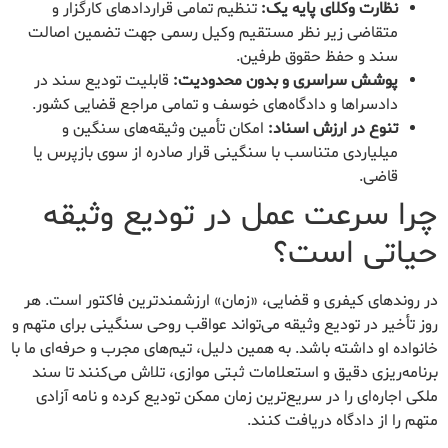
نظارت وکلای پایه یک:
تنظیم تمامی قراردادهای کارگزار و
متقاضی زیر نظر مستقیم وکیل رسمی جهت تضمین اصالت
سند و حفظ حقوق طرفین.
پوشش سراسری و بدون محدودیت:
قابلیت تودیع سند در
دادسراها و دادگاه‌های خوسف و تمامی مراجع قضایی کشور.
تنوع در ارزش اسناد:
امکان تأمین وثیقه‌های سنگین و
میلیاردی متناسب با سنگینی قرار صادره از سوی بازپرس یا
قاضی.
چرا سرعت عمل در تودیع وثیقه
حیاتی است؟
در روندهای کیفری و قضایی، «زمان» ارزشمندترین فاکتور است. هر
روز تأخیر در تودیع وثیقه می‌تواند عواقب روحی سنگینی برای متهم و
خانواده او داشته باشد. به همین دلیل، تیم‌های مجرب و حرفه‌ای ما با
برنامه‌ریزی دقیق و استعلامات ثبتی موازی، تلاش می‌کنند تا سند
ملکی اجاره‌ای را در سریع‌ترین زمان ممکن تودیع کرده و نامه آزادی
متهم را از دادگاه دریافت کنند.