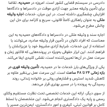
دادرسی در سیستم قضایی کشور است. امروزه در
حمیدیه
، تقاضا
برای تأمین وثیقه معتبر جهت آزادی موقت در دادسراها و دادگاه‌ها
افزایش چشمگیری داشته است. در این میان، خدمات
اجاره وثیقه
ملکی
به عنوان راهکاری کاملاً قانونی، سریع و کارآمد برای حل این
چالش مطرح می‌شود.
اجاره سند و وثیقه ملکی در دادسراها و دادگاه‌های حمیدیه به این
معناست که افراد ناتوان در تأمین قرار وثیقه صادره، می‌توانند با
استفاده از این خدمات، شرایط آزادی مشروط خود یا عزیزانشان را
فراهم کنند. این ابزار حقوقی به‌ویژه در پرونده‌هایی که فاکتور زمان و
سرعت عمل در آن‌ها تعیین‌کننده است، نقشی کلیدی ایفا می‌کند.
یکی از ویژگی‌های بارز خدمات ما در حمیدیه،
تأمین وثیقه فوری در
بازه زمانی ۲۴ تا ۴۸ ساعت
است. این سرعت عمل بی‌نظیر علاوه بر
کاهش شدید استرس و فشارهای روانی بر خانواده زندانی، روند
رسیدگی به پرونده را در مسیر بهتری قرار می‌دهد.
از سوی دیگر، ارائه این خدمات تخصصی تحت نظارت مستقیم وکلای
رسمی و پایه یک دادگستری انجام می‌شود. این متخصصان با تسلط
کامل بر قوانین ثبتی، کیفری و امور دادگستری، ایمن‌ترین مسیر را