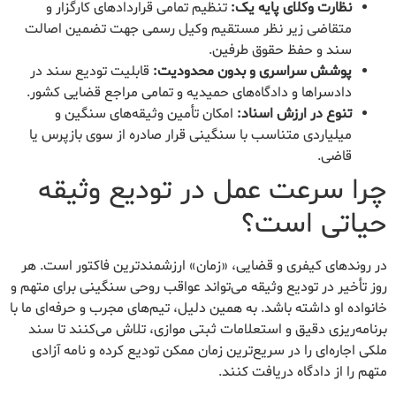
نظارت وکلای پایه یک:
تنظیم تمامی قراردادهای کارگزار و
متقاضی زیر نظر مستقیم وکیل رسمی جهت تضمین اصالت
سند و حفظ حقوق طرفین.
پوشش سراسری و بدون محدودیت:
قابلیت تودیع سند در
دادسراها و دادگاه‌های حمیدیه و تمامی مراجع قضایی کشور.
تنوع در ارزش اسناد:
امکان تأمین وثیقه‌های سنگین و
میلیاردی متناسب با سنگینی قرار صادره از سوی بازپرس یا
قاضی.
چرا سرعت عمل در تودیع وثیقه
حیاتی است؟
در روندهای کیفری و قضایی، «زمان» ارزشمندترین فاکتور است. هر
روز تأخیر در تودیع وثیقه می‌تواند عواقب روحی سنگینی برای متهم و
خانواده او داشته باشد. به همین دلیل، تیم‌های مجرب و حرفه‌ای ما با
برنامه‌ریزی دقیق و استعلامات ثبتی موازی، تلاش می‌کنند تا سند
ملکی اجاره‌ای را در سریع‌ترین زمان ممکن تودیع کرده و نامه آزادی
متهم را از دادگاه دریافت کنند.