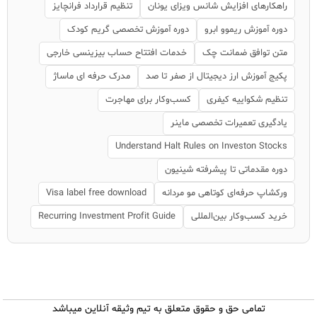
راهکارهای افزایش شانس ویزای یونان
تنظیم قرارداد فرانچایز
دوره آموزش ریموو ابرو
دوره آموزش تخصصی گریم کودک
متن توافق ضمانت چک
خدمات افتتاح حساب بیزینسی خارجی
پکیج آموزش ارز دیجیتال از صفر تا صد
مدرک حرفه ای ماساژ
تنظیم شکواییه کیفری
کسب‌وکار برای مهاجرت
یادگیری تعمیرات تخصصی ماینر
Understand Halt Rules on Investon Stocks
دوره مقدماتی تا پیشرفته شینیون
ورکشاپ حرفه‌ای کوتاهی مو مردانه
Visa label free download
خرید کسب‌وکار بین‌المللی
Recurring Investment Profit Guide
تمامی حق و حقوق متعلق به تیم وثیقه آنلاین میباشد