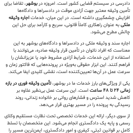
دادرسی در سیستم قضایی کشور است. امروزه در
بوشهر
، تقاضا برای
تأمین وثیقه معتبر جهت آزادی موقت در دادسراها و دادگاه‌ها
افزایش چشمگیری داشته است. در این میان، خدمات
اجاره وثیقه
ملکی
به عنوان راهکاری کاملاً قانونی، سریع و کارآمد برای حل این
چالش مطرح می‌شود.
اجاره سند و وثیقه ملکی در دادسراها و دادگاه‌های بوشهر به این
معناست که افراد ناتوان در تأمین قرار وثیقه صادره، می‌توانند با
استفاده از این خدمات، شرایط آزادی مشروط خود یا عزیزانشان را
فراهم کنند. این ابزار حقوقی به‌ویژه در پرونده‌هایی که فاکتور زمان و
سرعت عمل در آن‌ها تعیین‌کننده است، نقشی کلیدی ایفا می‌کند.
یکی از ویژگی‌های بارز خدمات ما در بوشهر،
تأمین وثیقه فوری در بازه
زمانی ۲۴ تا ۴۸ ساعت
است. این سرعت عمل بی‌نظیر علاوه بر
کاهش شدید استرس و فشارهای روانی بر خانواده زندانی، روند
رسیدگی به پرونده را در مسیر بهتری قرار می‌دهد.
از سوی دیگر، ارائه این خدمات تخصصی تحت نظارت مستقیم وکلای
رسمی و پایه یک دادگستری انجام می‌شود. این متخصصان با تسلط
کامل بر قوانین ثبتی، کیفری و امور دادگستری، ایمن‌ترین مسیر را