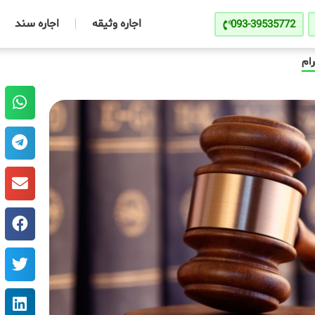
اجاره وثیقه
اجاره سند
093-39535772
ام