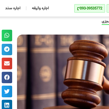
اجاره وثیقه
اجاره سند
093-39535772
جزی