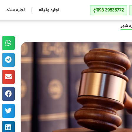
اجاره وثیقه
اجاره سند
093-39535772
ه شهر