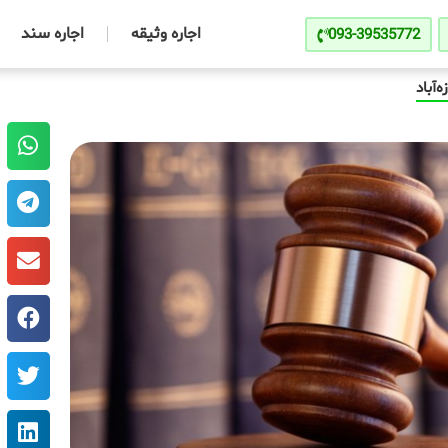
اجاره وثیقه
اجاره سند
093-39535772
زه‌آباد