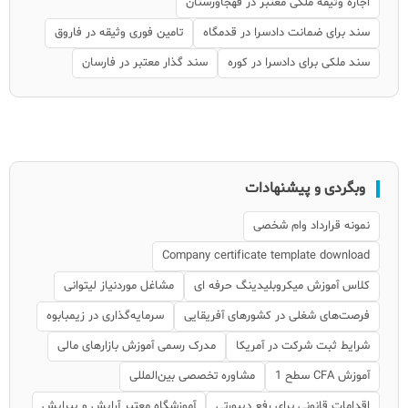
اجاره وثیقه ملکی معتبر در قهجاورستان
سند برای ضمانت دادسرا در قدمگاه
تامین فوری وثیقه در فاروق
سند ملکی برای دادسرا در کوره
سند گذار معتبر در فارسان
وبگردی و پیشنهادات
نمونه قرارداد وام شخصی
Company certificate template download
کلاس آموزش میکروبلیدینگ حرفه ای
مشاغل موردنیاز لیتوانی
فرصت‌های شغلی در کشورهای آفریقایی
سرمایه‌گذاری در زیمبابوه
شرایط ثبت شرکت در آمریکا
مدرک رسمی آموزش بازارهای مالی
آموزش CFA سطح 1
مشاوره تخصصی بین‌المللی
اقدامات قانونی برای رفع دیپورتی
آموزشگاه معتبر آرایش و پیرایش